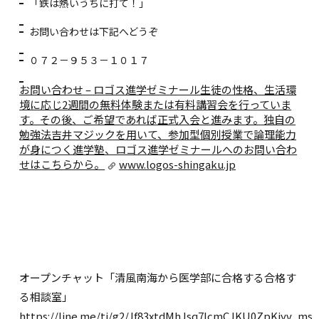
「鉄は熱いうちに打て！」
お問い合わせは下記へどうぞ
０７２－９５３－１０１７
お問い合わせ – ロゴス進学ゼミナール
生徒の性格、生活環
境に応じ2週間の無料体験または有料講習会を行っていま
す。その後、ご希望であれば正式入会と進みます。独自の
勉強法吉井マジックを用いて、参加型個別授業で論理能力
が身につく進学塾、ロゴス進学ゼミナールへのお問い合わ
せはこちらから。
www.logos-shingaku.jp
オープンチャット「清風南海から医学部に合格する合格す
る相談室」
https://line.me/ti/g2/Jf83xtdMhJsq7lcmCJKU0ZpKjyv_msI