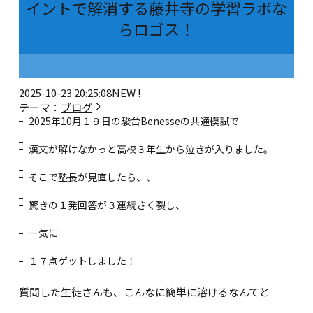
イントで解消する藤井寺の学習ラボな
らロゴス！
2025-10-23 20:25:08
NEW !
テーマ：
ブログ
2025年10月１９日の駿台Benesseの共通模試で
漢文が解けなかっと高校３年生から泣きが入りました。
そこで塾長が見直したら、、
驚きの１発回答が３連続さく裂し、
一気に
１７点ゲットしました！
質問した生徒さんも、こんなに簡単に溶けるなんてと