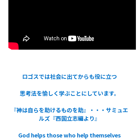
ロゴスでは社会に出てからも役に立つ
思考法を愉しく学ぶことにしています。
『神は自らを助けるものを助』・・・サミュエ
ルズ『西国立志編より』
God helps those who help themselves