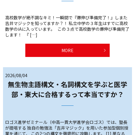
高校数学が絶不調なキミ！一瞬間で『爆伸び準備完了！』しまた
吉井マジックを知ってますか？！ 私立中学の３年生はすでに高校
数学のⅠAに入っています。 この３点で高校数学の爆伸び準備完了
します！ 『 […]
MORE
2026/08/04
無生物主語構文・名詞構文を学ぶと医学
部・東大に合格するって本当ですか？
ロゴス進学ゼミナール（中高一貫大学進学会ロゴス）では、塾長
が提唱する 独自の勉強法「吉井マジック」を用いた参加型個別授
業を通じて、 この2つの構文を徹底的に攻略します。 [1] 単なる