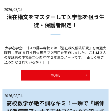
2026/08/05
潜在構文をマスターして医学部を狙う生
徒・保護者限定！
大学進学会ロゴスの藤井寺校では 『潜在構文解法研究』を毎週火
曜日に実施 ８月４日火曜日で２回目を実施しました。 これは３人
の受講者の中で最年少の 中学２年生のノートです。 正しく書き
込みがなされているかチ […]
MORE
2026/08/04
高校数学が絶不調なキミ！一瞬で『爆伸
び準備完了』する吉井マジックを知って