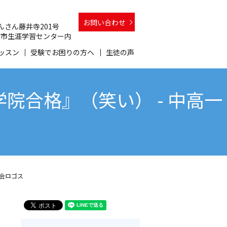
お問い合わせ
 さんさん藤井寺201号
 和泉市生涯学習センター内
ッスン
受験でお困りの方へ
生徒の声
合格』（笑い） - 中高一
学会ロゴス