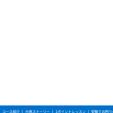
コース紹介
合格ストーリー
1ポイントレッスン
受験でお困り