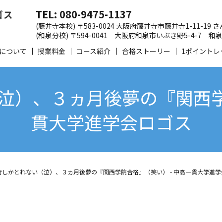
TEL: 080-9475-1137
(藤井寺本校) 〒583-0024 大阪府藤井寺市藤井寺1-11-19
(和泉分校) 〒594-0041 大阪府和泉市いぶき野5-4-7
について
授業料金
コース紹介
合格ストーリー
1ポイントレ
泣）、３ヵ月後夢の『関西学院
貫大学進学会ロゴス
桁しかとれない（泣）、３ヵ月後夢の『関西学院合格』（笑い） - 中高一貫大学進