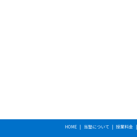
HOME
当塾について
授業料金