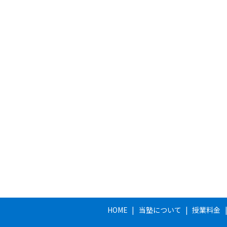
HOME
当塾について
授業料金