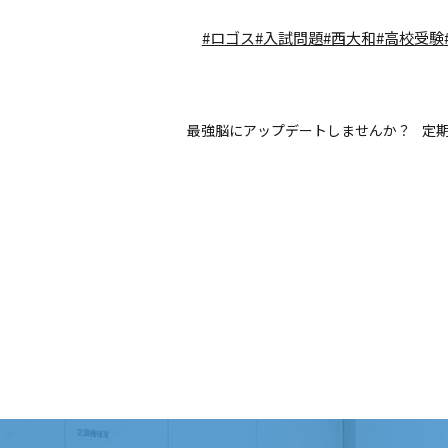
#ロゴス
#入試問題
#西大和
#高校受験
最強脳にアップデートしませんか？
定