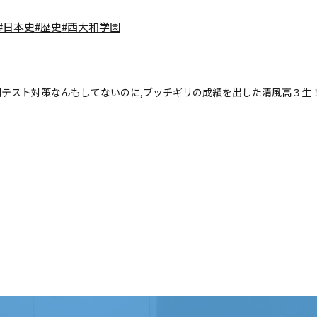
#日本史
#歴史
#西大和学園
期テスト対策なんもしてないのに,ブッチギリの成績を出した清風高３生