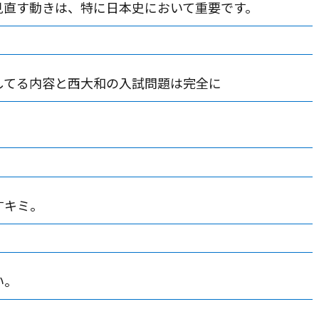
見直す動きは、特に日本史において重要です。
してる内容と西大和の入試問題は完全に
すキミ。
い。