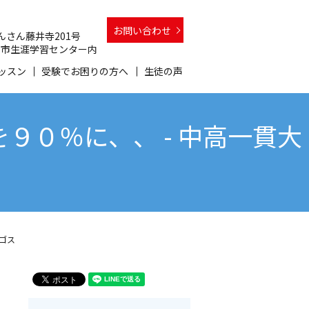
お問い合わせ
 さんさん藤井寺201号
 和泉市生涯学習センター内
ッスン
受験でお困りの方へ
生徒の声
０％に、、 - 中高一貫大
ゴス