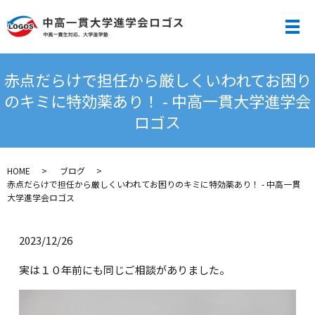
メ
赤点だらけで担任から厳しくいわれてお困り
のキミに特効薬あり！ - 中高一貫大学進学会
ロゴス
HOME
ブログ
赤点だらけで担任から厳しくいわれてお困りのキミに特効薬あり！ - 中高一貫
大学進学会ロゴス
2023/12/26
実は１０年前にも同じご相談がありました。