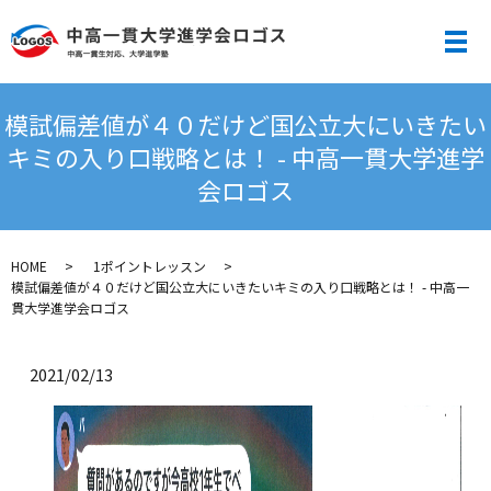
メ
模試偏差値が４０だけど国公立大にいきたい
キミの入り口戦略とは！ - 中高一貫大学進学
会ロゴス
HOME
1ポイントレッスン
模試偏差値が４０だけど国公立大にいきたいキミの入り口戦略とは！ - 中高一
貫大学進学会ロゴス
2021/02/13