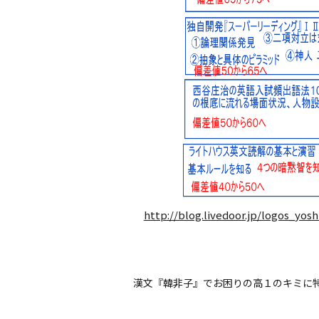
http://blog.livedoor.jp/logos_yosh
漢文『韓非子』でお困りの高１のキミに