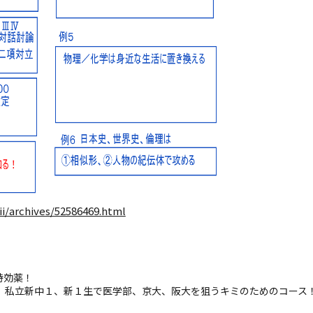
ii/archives/52586469.html
特効薬！
私立新中１、新１生で医学部、京大、阪大を狙うキミのためのコース