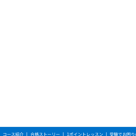
コース紹介
合格ストーリー
1ポイントレッスン
受験でお困り