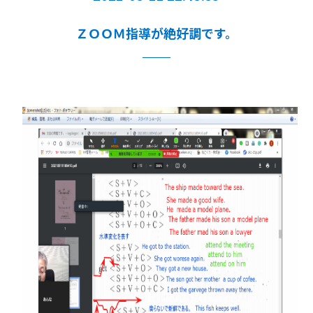
ＺＯＯＭ指導が絶好調です。