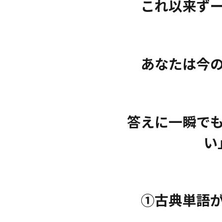
これ以来ず
あなたは今
答えに一瞬で
い
①古典単語