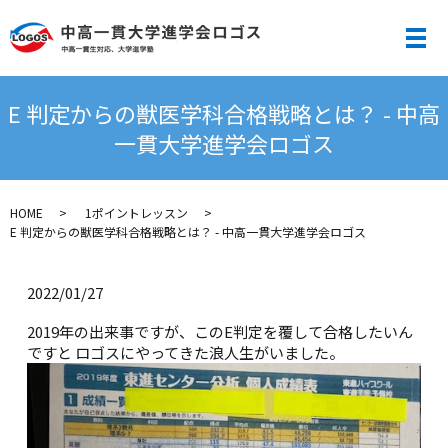
メ
E 判定からの獣医学科合格戦略とは？ - 中高
一貫大学進学会ロゴス
HOME
1ポイントレッスン
E 判定からの獣医学科合格戦略とは？ - 中高一貫大学進学会ロゴス
2022/01/27
2019年の出来事ですが、このE判定を覆して合格したいん
ですと ロゴスにやってきた浪人生がいました。