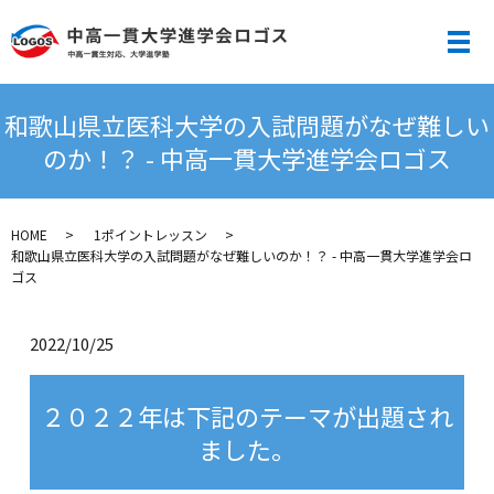
メ
和歌山県立医科大学の入試問題がなぜ難しい
のか！？ - 中高一貫大学進学会ロゴス
HOME
1ポイントレッスン
和歌山県立医科大学の入試問題がなぜ難しいのか！？ - 中高一貫大学進学会ロ
ゴス
2022/10/25
２０２２年は下記のテーマが出題され
ました。