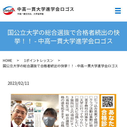
メ
国公立大学の総合選抜で合格者続出の快
挙！！ - 中高一貫大学進学会ロゴス
HOME
1ポイントレッスン
国公立大学の総合選抜で合格者続出の快挙！！ - 中高一貫大学進学会ロゴス
2023/02/11