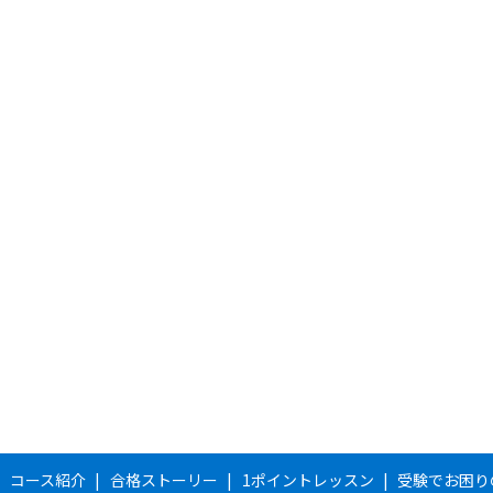
コース紹介
合格ストーリー
1ポイントレッスン
受験でお困り