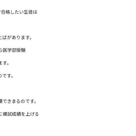
で合格したい生徒は
。
とばがあります。
ら医学部受験
ます。
のです。
績できまるのです。
に模試成績を上げる