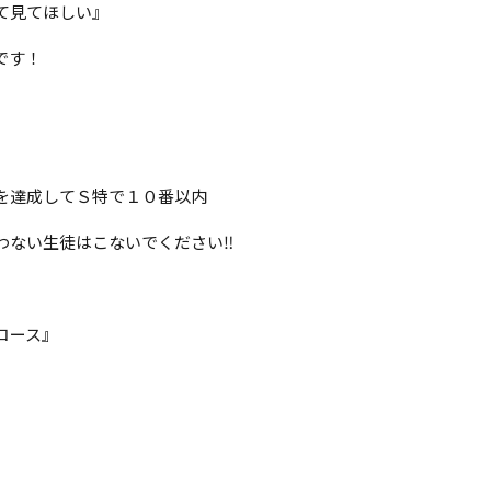
て見てほしい』
です！
を達成してＳ特で１０番以内
ない生徒はこないでください‼️
コース』