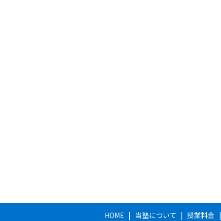
HOME
当塾について
授業料金