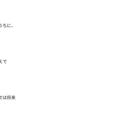
うちに、
えで
では将来