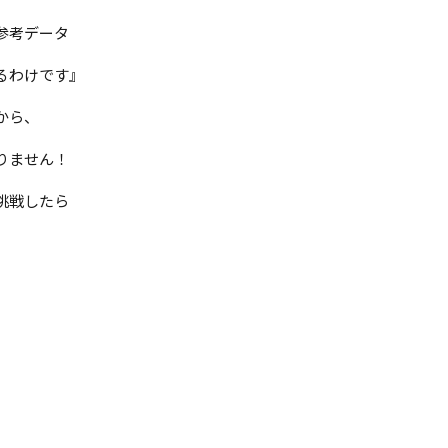
参考データ
るわけです』
から、
りません！
挑戦したら