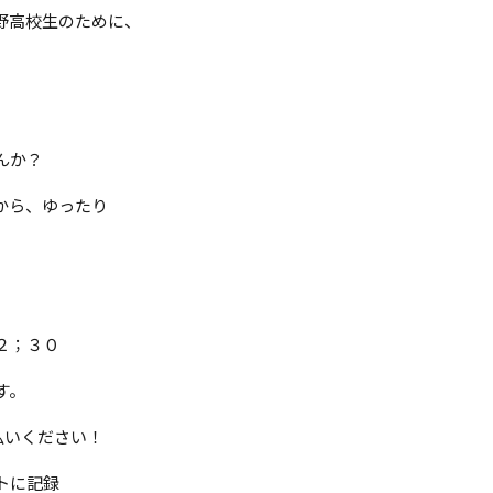
野高校生のために、
。
んか？
から、ゆったり
２；３０
す。
払いください！
トに記録