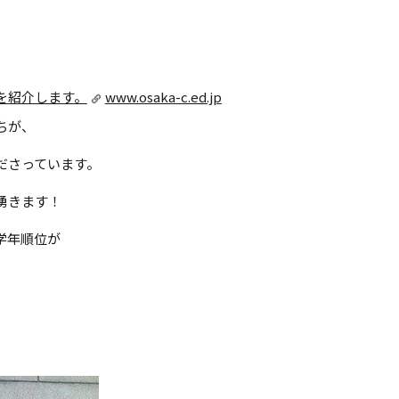
を紹介します。
www.osaka-c.ed.jp
ちが、
ださっています。
湧きます！
学年順位が