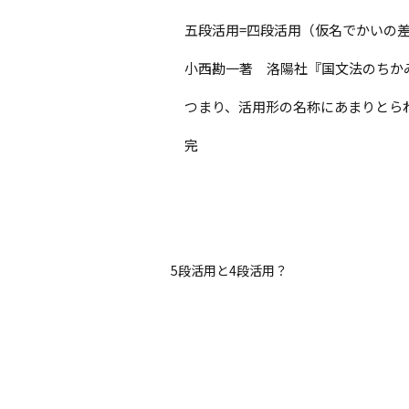
五段活用=四段活用（仮名でかいの
小西勘一著 洛陽社『国文法のちか
つまり、活用形の名称にあまりとら
完
5段活用と4段活用？