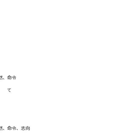
然、命令
 て
、命令、志向