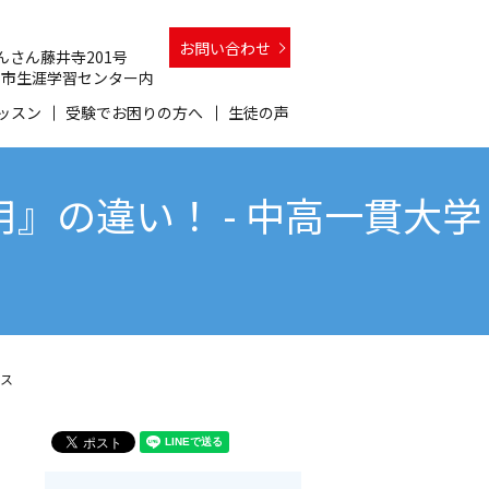
お問い合わせ
 さんさん藤井寺201号
 和泉市生涯学習センター内
ッスン
受験でお困りの方へ
生徒の声
』の違い！ - 中高一貫大学
ゴス