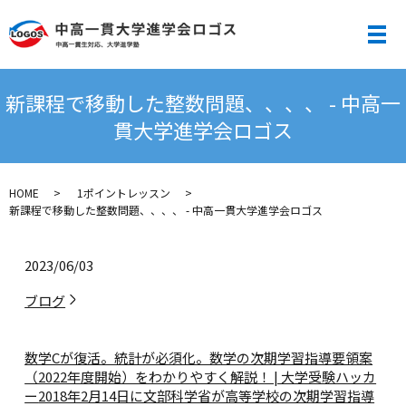
メ
新課程で移動した整数問題、、、、 - 中高一
貫大学進学会ロゴス
HOME
1ポイントレッスン
新課程で移動した整数問題、、、、 - 中高一貫大学進学会ロゴス
2023/06/03
ブログ
数学Cが復活。統計が必須化。数学の次期学習指導要領案
（2022年度開始）をわかりやすく解説！ | 大学受験ハッカ
ー
2018年2月14日に文部科学省が高等学校の次期学習指導