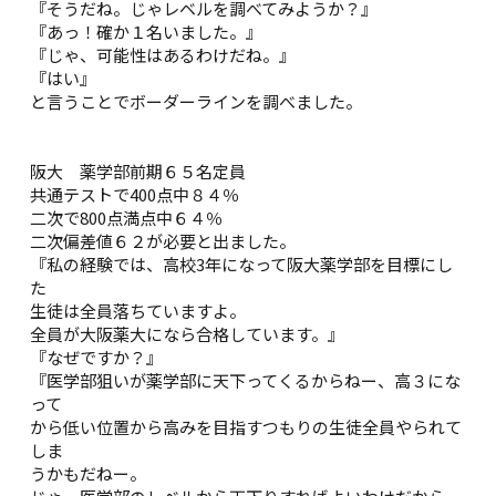
『そうだね。じゃレベルを調べてみようか？』
『あっ！確か１名いました。』
『じゃ、可能性はあるわけだね。』
『はい』
と言うことでボーダーラインを調べました。
阪大 薬学部前期６５名定員
共通テストで400点中８４％
二次で800点満点中６４％
二次偏差値６２が必要と出ました。
『私の経験では、高校3年になって阪大薬学部を目標にし
た
生徒は全員落ちていますよ。
全員が大阪薬大になら合格しています。』
『なぜですか？』
『医学部狙いが薬学部に天下ってくるからねー、高３にな
って
から低い位置から高みを目指すつもりの生徒全員やられて
しま
うかもだねー。