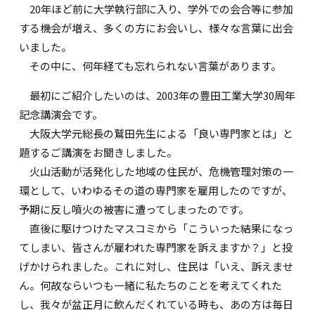
20年ほど前に大学執行部に入り、学外での会合等に参加
する機会が増え、多くの方にお会いし、様々な言葉に出会
いました。
その中に、何年経ても忘れられない言葉があります。
最初にご紹介したいのは、2003年の豊田工業大学30周年
記念講演会です。
大阪大学元総長の鷲田先生による「良い専門家とは」と
題するご講演をお聞きしました。
火山活動が活発化した地域の住民が、危機管理対策の一
環として、いわゆるその道の専門家を雇用したのですが、
予期に反し噴火の被害に遭ってしまったのです。
直後に駆けつけたマスコミから「こういった結果になっ
てしまい、皆さんが雇われた専門家を訴えますか？」と投
げかけられました。これに対し、住民は「いえ、訴えませ
ん。何故ならいつも一緒に私たちのことを考えてくれた
し、我々が盆正月に飲んだくれている時も、あの方は毎日