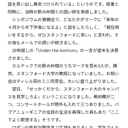
話を思い出し勇気づけられている」というのです。感激と
同時に、当時の飲み仲間との固い絆を実感しました。
シンポジウムの懇親会で、どなたかがマークに「来年の
４月から木下学長になるよ」と話をしたらしく、「就任祝
いをするから、ぜひスタンフォードに来い」と言われ、そ
の後もメールでの誘いが続きました。
20年越しの「Under the bottom」の一言が渡米を決意
させました。
カルテックでの飲み仲間のうちマークを含め3人が、偶
然、スタンフォード大学の教授になっていました。お祝い
会はティレル研のミニ同窓会。大いに盛り上がりました。
翌日、「せっかくだから、スタンフォード大のキャンパ
スを見学しろよ」ということになりました。美術館が二
つ、コンサートホールが野外も入れて三つありました。パ
プアニューギニアの住民の生活を再現した森もあり「ここ
でよく瞑想する」そうです。
ロダンの彫刻が数体並ぶ広場もありました。学生さんた