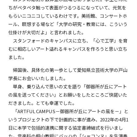
ちがペタペタ触って表面がつるつるになっていて、元気を
もらいニコニコしているわけです。美術館、コンサートホ
ール、瞑想する場など「大学の研究・教育には、こういう
仕掛けが大切だよ」と言われました。
スタンフォードのキャンパスに立ち、「心で工学」を育
むに相応しいアート溢れるキャンパスを作ろうと思い立ち
ました。
帰国後、具体化の第一歩として愛知県立芸術大学の戸山
学長にお会いいたしました。
単身、乗り込んで思いの丈を語り「御器所が丘にアート
の風を送ってください」とお願いをしたところご快諾いた
だきました。とても幸運でした。
「ARTFUL CAMPUS－御器所が丘にアートの風を－」と
いうプロジェクトの下で計画的に事が進み、2022年の4月1
日に本学で包括的連携に関する協定書締結式を行いまし
た。音楽科の桐山教授にバッハの「シャコンヌ」を生演奏