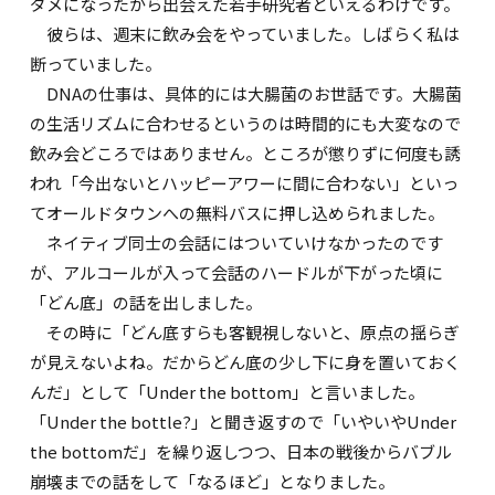
ダメになったから出会えた若手研究者といえるわけです。
彼らは、週末に飲み会をやっていました。しばらく私は
断っていました。
DNAの仕事は、具体的には大腸菌のお世話です。大腸菌
の生活リズムに合わせるというのは時間的にも大変なので
飲み会どころではありません。ところが懲りずに何度も誘
われ「今出ないとハッピーアワーに間に合わない」といっ
てオールドタウンへの無料バスに押し込められました。
ネイティブ同士の会話にはついていけなかったのです
が、アルコールが入って会話のハードルが下がった頃に
「どん底」の話を出しました。
その時に「どん底すらも客観視しないと、原点の揺らぎ
が見えないよね。だからどん底の少し下に身を置いておく
んだ」として「Under the bottom」と言いました。
「Under the bottle?」と聞き返すので「いやいやUnder
the bottomだ」を繰り返しつつ、日本の戦後からバブル
崩壊までの話をして「なるほど」となりました。