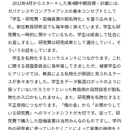
2022年4月からスタートした第4期中期目標・計画には、
ガバナンスやコンプライアンスの基本コンセプトとして
「学生・研究費・設備装置の脱私物化」を盛り込みまし
た。新任教員研修会でも毎年強く訴えています。学生も研
究費も一時的に預かっているもの。学生は成長して社会に
お返しするし、研究費は研究成果として還元していく。そ
ういうお話をしています。
学生を私物化するとハラスメントにつながります。これ
に関する調査委員会に長年接してきましたが、被害学生の
ヒアリングでは、教員による私物化が原因と見られるケー
スが多々ありました。学生をデータ製造ロボットのように
扱っていないだろうか？といった教員側の自問自答が脱私
物化の入口かもしれません。また、研究費を私物化すると
不正使用につながります。「俺の金」から「お預かりして
いる研究費」へのマインドシフトが大切です。従って、研
究費で購入した設備装置は当然みんなのものですし、学内
外の研究者に使っていただくことによって装置の価値を上