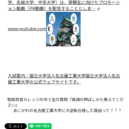
学、名城大学、中京大学）は、受験生に向けたプロモーシ
ョン動画（PR動画）を配信することとしま…
www.youtube.com
入試案内｜国立大学法人名古屋工業大学
国立大学法人名古
屋工業大学の公式ウェブサイトです。
智辯奈良カレッジの中３生の質問『英語の伸ばしかた教えてくだ
さい』
あこがれの名古屋工業大学に大逆転合格した理由って？？？