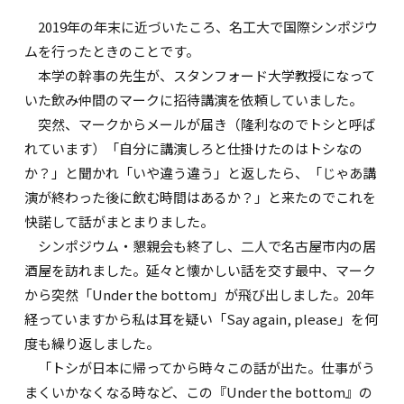
2019年の年末に近づいたころ、名工大で国際シンポジウ
ムを行ったときのことです。
本学の幹事の先生が、スタンフォード大学教授になって
いた飲み仲間のマークに招待講演を依頼していました。
突然、マークからメールが届き（隆利なのでトシと呼ば
れています）「自分に講演しろと仕掛けたのはトシなの
か？」と聞かれ「いや違う違う」と返したら、「じゃあ講
演が終わった後に飲む時間はあるか？」と来たのでこれを
快諾して話がまとまりました。
シンポジウム・懇親会も終了し、二人で名古屋市内の居
酒屋を訪れました。延々と懐かしい話を交す最中、マーク
から突然「Under the bottom」が飛び出しました。20年
経っていますから私は耳を疑い「Say again, please」を何
度も繰り返しました。
「トシが日本に帰ってから時々この話が出た。仕事がう
まくいかなくなる時など、この『Under the bottom』の