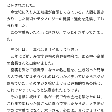
と託されました。
今世紀に入り人工知能が台頭してきている。人間を置き
去りにした技術やテクノロジーの発展・進化を危惧してお
られました。
この言葉もいたく心に刺さり、ずっと引きずってきまし
た。
三つ目は、「真心はミサイルよりも強い」。
20年ほど前、産官学連携の意見交換会で、ある中小企業
の会長さんと出会いました。
空襲を受けて焼野原になった名古屋を、生き残った兄弟
３人で何か使えそうなものはないかと歩いていたらネジが
落ちていた。そのネジを拾い上げると運命的なもの感じ、
これでやっていこうと決意されたそうです。
その言葉に続けて「私が一代で今の会社を築けたのは、
これまで関わった皆さんに真心で接したからだ。人を動か
すのは言葉ではなく、木下さん、心だよ。真心はミサイル