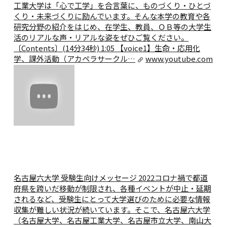
工業大学は「心で工学」を合言葉に、ものづくり・ひとづ
くり・未来づくりに励んでいます。そんな本学の教育や各
研究分野の紹介をはじめ、在学生、教員、ＯＢ等の大学生
活のリアルな声・リアルな姿をぜひご覧ください。
〔Contents〕(14分34秒) 1:05 【voice1】生命・応用化
学、課外活動（アカペラサークル…
www.youtube.com
名古屋六大学 受験生向けメッセージ 2022
コロナ禍で都道
府県を跨いだ移動が制限され、各種イベントが中止・延期
されるなど、受験生にとって大学選びのために必要な情報
収集が難しい状況が続いています。そこで、名古屋六大学
（名古屋大学、名古屋工業大学、名古屋市立大学、南山大