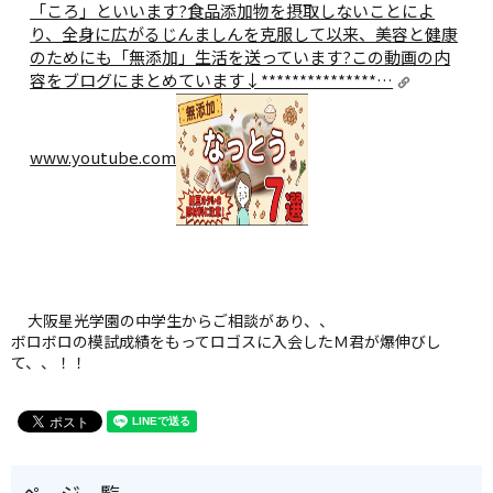
「ころ」といいます?食品添加物を摂取しないことによ
り、全身に広がるじんましんを克服して以来、美容と健康
のためにも「無添加」生活を送っています?この動画の内
容をブログにまとめています↓***************…
www.youtube.com
大阪星光学園の中学生からご相談があり、、
ボロボロの模試成績をもってロゴスに入会したＭ君が爆伸びし
て、、！！