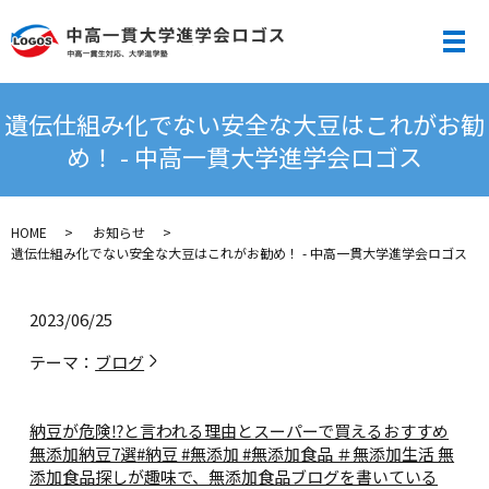
メ
遺伝仕組み化でない安全な大豆はこれがお勧
め！ - 中高一貫大学進学会ロゴス
HOME
お知らせ
遺伝仕組み化でない安全な大豆はこれがお勧め！ - 中高一貫大学進学会ロゴス
2023/06/25
テーマ：
ブログ
納豆が危険⁉︎と言われる理由とスーパーで買えるおすすめ
無添加納豆7選
#納豆 #無添加 #無添加食品 ＃無添加生活 無
添加食品探しが趣味で、無添加食品ブログを書いている