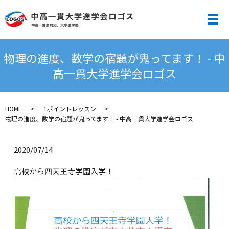
メ
物理の進度、数学の宿題が鬼ってます！ - 中
高一貫大学進学会ロゴス
HOME
1ポイントレッスン
物理の進度、数学の宿題が鬼ってます！ - 中高一貫大学進学会ロゴス
2020/07/14
高校から四天王寺学園入学！