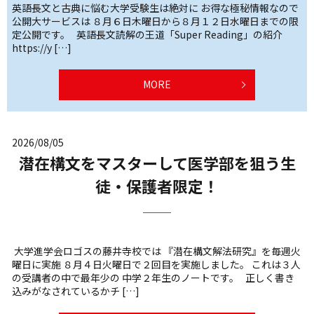
英語長文と古典に悩む大学受験生は絶対に お得な極秘情報なので
公開大サービスは ８月６日木曜日から８月１２日水曜日までの限
定公開です。 英語長文読解の王道「Super Reading」の紹介
https://y […]
MORE
2026/08/05
潜在構文をマスターして医学部を狙う生
徒・保護者限定！
大学進学会ロゴスの藤井寺校では 『潜在構文解法研究』を毎週火
曜日に実施 ８月４日火曜日で２回目を実施しました。 これは３人
の受講者の中で最年少の 中学２年生のノートです。 正しく書き
込みがなされているかチ […]