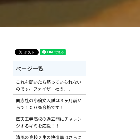
！
これを聞いたら黙っていられない
のです。ファイザー社の、、
同志社の小論文入試は３ヶ月前か
らで１００％合格です！
学
四天王寺高校の過去問にチャレン
ジするキミを応援！！
清風の高校２生の快進撃はさらに