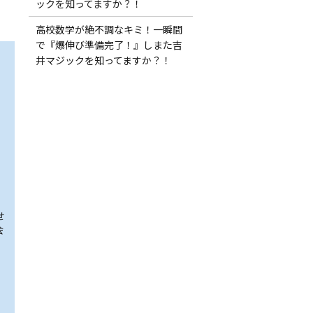
ックを知ってますか？！
高校数学が絶不調なキミ！一瞬間
で『爆伸び準備完了！』しまた吉
井マジックを知ってますか？！
せ
会