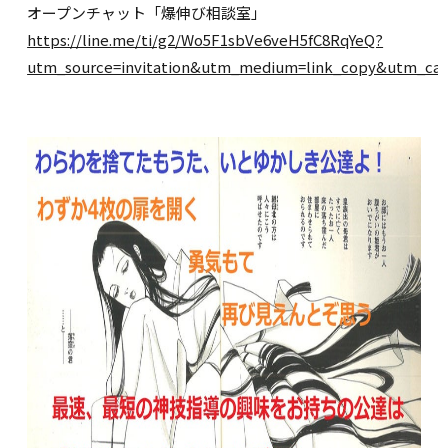
オープンチャット「爆伸び相談室」
https://line.me/ti/g2/Wo5F1sbVe6veH5fC8RqYeQ?
utm_source=invitation&utm_medium=link_copy&utm_cam