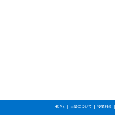
HOME
当塾について
授業料金