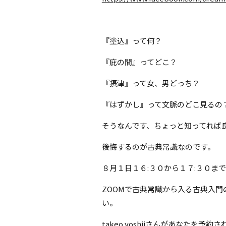
『塗込』って何？
『庇の間』ってどこ？
『摂津』って女、男どっち？
『はずかし』って文脈のどこ見るの
そうなんです、ちょっと知ってれば
後悔するのが古典常識なのです。
８月１日１６:３０から１７:３０ま
ZOOMで古典常識から入る古典入
い。
takeo yoshiiさんがあなたを