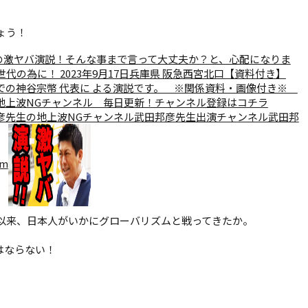
ょう！
出しの激ヤバ演説！そんな事まで言って大丈夫か？と、心配になりま
の為に！ 2023年9月17日兵庫県 阪急西宮北口【資料付き】
北口での神谷宗幣 代表に よる演説です。 ※関係資料・画像付き※
地上波NGチャンネル 毎日更新！チャンネル登録はコチラ
com/武田邦彦先生の地上波NGチャンネル武田邦彦先生出演チャンネル武田邦
om
来、日本人がいかにグローバリズムと戦ってきたか。
はならない！