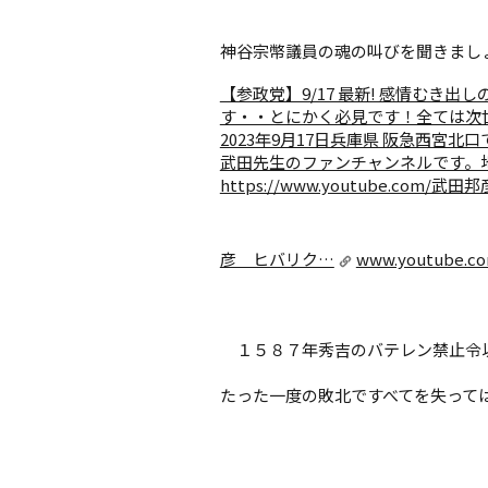
神谷宗幣議員の魂の叫びを聞きまし
【参政党】9/17 最新! 感情むき
す・・とにかく必見です！全ては次世代
2023年9月17日兵庫県 阪急西宮
武田先生のファンチャンネルです。
https://www.youtube.
彦 ヒバリク…
www.youtube.c
１５８７年秀吉のバテレン禁止令以
たった一度の敗北ですべてを失って