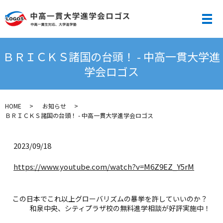
メ
ＢＲＩＣＫＳ諸国の台頭！ - 中高一貫大学進
学会ロゴス
HOME
お知らせ
ＢＲＩＣＫＳ諸国の台頭！ - 中高一貫大学進学会ロゴス
2023/09/18
https://www.youtube.com/watch?v=M6Z9EZ_Y5rM
この日本でこれ以上グローバリズムの暴挙を許していいのか？
和泉中央、シティプラザ校の無料進学相談が好評実施中！