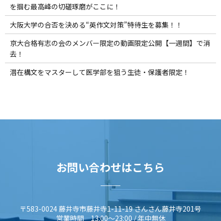
を掴む最高峰の切磋琢磨がここに！
大阪大学の合否を決める“英作文対策”特待生を募集！！
京大合格有志の会のメンバー限定の動画限定公開【一週間】で消
去！
潜在構文をマスターして医学部を狙う生徒・保護者限定！
お問い合わせはこちら
〒583-0024 藤井寺市藤井寺1-11-19 さんさん藤井寺201号
営業時間 13:00～23:00 / 年中無休