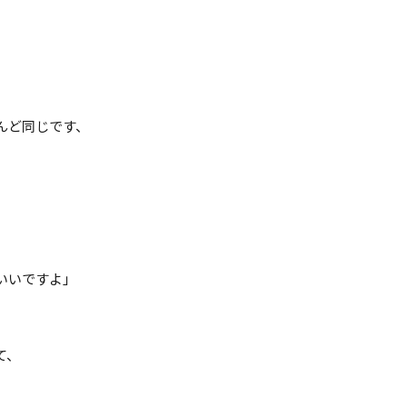
んど同じです、
いいですよ」
て、