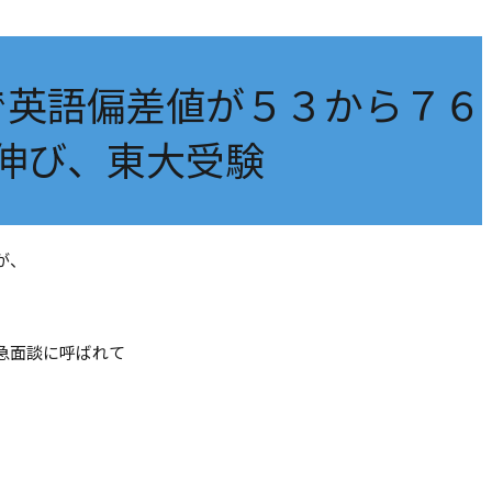
で英語偏差値が５３から７６
伸び、東大受験
が、
急面談に呼ばれて