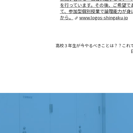
を行っています。その後、ご希望で
て、参加型個別授業で論理能力が身
から。
www.logos-shingaku.jp
高校３年生が今やるべきことは？？これ