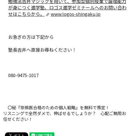
勉強法吉井マジックを用いて、参加型個別授業で論理能力
が身につく進学塾、ロゴス進学ゼミナールへのお問い合わ
せはこちらから。
www.logos-shingaku.jp
お急ぎの方は下記から
塾長吉井へ直接お尋ねください！
080-9475-1017
〇秘『奈県医合格のための個人戦略』を無料で策定！
リスニングで全然ダメで、伸ばせるでしょうか？ 心配ご無用お
任せください！