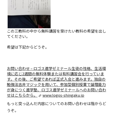
この三教科の中から無料講習を受けたい教科の希望を出し
てください。
希望は下記からどうぞ。
お問い合わせ – ロゴス進学ゼミナール
生徒の性格、生活環
境に応じ2週間の無料体験または有料講習会を行っていま
す。その後、ご希望であれば正式入会と進みます。独自の
勉強法吉井マジックを用いて、参加型個別授業で論理能力
が身につく進学塾、ロゴス進学ゼミナールへのお問い合わ
せはこちらから。
www.logos-shingaku.jp
もっと突っ込んだ内容についてのお問い合わせは階からど
うぞ。