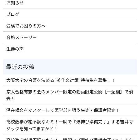
お知らせ
ブログ
受験でお困りの方へ
合格ストーリー
生徒の声
大阪大学の合否を決める“英作文対策”特待生を募集！！
京大合格有志の会のメンバー限定の動画限定公開【一週間】で消
去！
潜在構文をマスターして医学部を狙う生徒・保護者限定！
高校数学が絶不調なキミ！一瞬で『爆伸び準備完了』する吉井マ
ジックを知ってますか？！
高校数学が絶不調なキミ！一瞬間で『爆伸び準備完了！』しまた