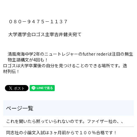
０８０－９４７５－１１３７
大学進学会ロゴス主宰吉井健夫宛て
清風南海中学2年のニュートレジャーのfuther rederは注目の無生
物主語構文が4回も！
ロゴスは大学卒業後の自分を見つけることのできる場所です。逸
材列伝！
これを聞いたら黙っていられないのです。ファイザー社の、、
同志社の小論文入試は３ヶ月前からで１００％合格です！