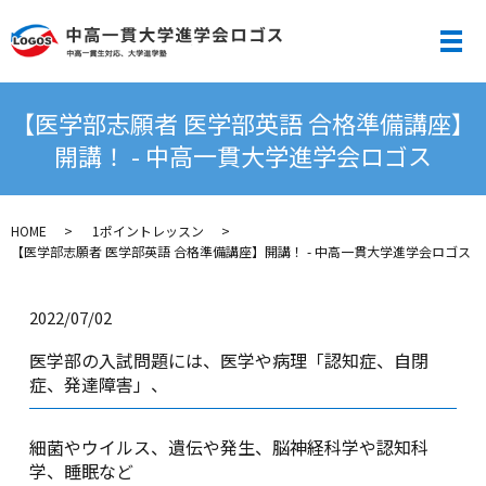
メ
【医学部志願者 医学部英語 合格準備講座】
開講！ - 中高一貫大学進学会ロゴス
HOME
1ポイントレッスン
【医学部志願者 医学部英語 合格準備講座】開講！ - 中高一貫大学進学会ロゴス
2022/07/02
医学部の入試問題には、医学や病理「認知症、自閉
症、発達障害」、
細菌やウイルス、遺伝や発生、脳神経科学や認知科
学、睡眠など