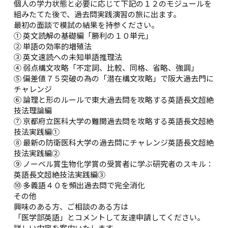
個人の学力状態と必要に応じて下記の１２のモジュールを
組みたてた後で、過去問実践演習の旅に出ます。
最初の面談で模試の結果を持参ください。
① 英文読解の基礎編「勝利の１０単元」
② 単語の効率的増殖法
③ 英文速読への未知単語推理法
④ 弱点構文攻略「不定詞、比較、同格、省略、強調」
⑤ 偏差値７５突破の為の「潜在構文攻略」で阪大過去門に
チャレンジ
⑥ 論理と形のルールで東大過去問を攻略する英語長文超絶
技法理論編
⑦ 京都府立医科大学の難関過去問を攻略する英語長文超絶
技法実践編①
⑧ 最新の防衛医科大学の過去問にチャレンジ英語長文超絶
技法実践編②
⑨ ノーベル賞生物化学賞の受賞者に学ぶ研究者のスキル：
英語長文超絶技法実践編③
⑩ 多義語４０を頻出過去問で完全消化
その他
興味のある方、ご相談のある方は
「医学部英語」とコメントして友達申請してください。
詳しい内容を案内いたします。