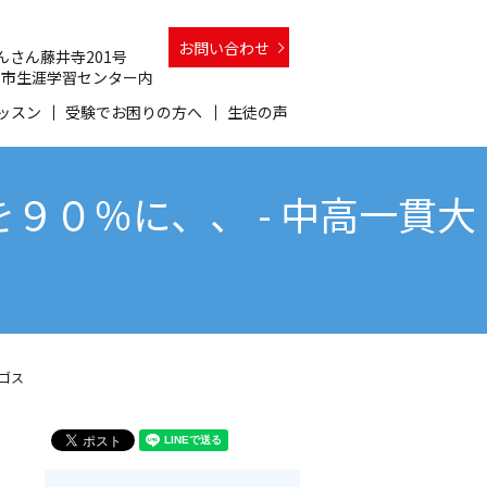
お問い合わせ
 さんさん藤井寺201号
 和泉市生涯学習センター内
ッスン
受験でお困りの方へ
生徒の声
０％に、、 - 中高一貫大
ゴス