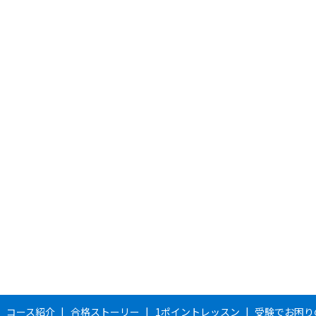
コース紹介
合格ストーリー
1ポイントレッスン
受験でお困り