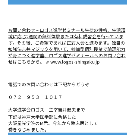
お問い合わせ – ロゴス進学ゼミナール
生徒の性格、生活環
境に応じ2週間の無料体験または有料講習会を行っていま
す。その後、ご希望であれば正式入会と進みます。独自の
勉強法吉井マジックを用いて、参加型個別授業で論理能力
が身につく進学塾、ロゴス進学ゼミナールへのお問い合わ
せはこちらから。
www.logos-shingaku.jp
電話でのお問い合わせは下記からどうぞ
０７２－９５３－１０１７
大学進学会ロゴス 主宰吉井健夫まで
下記は神戸大学医学部に合格した
大阪星光学院のM君。今年から臨床医として
働きなじめました。