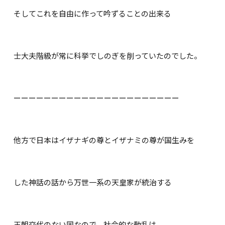
そしてこれを自由に作って吟ずることの出来る
士大夫階級が常に科挙でしのぎを削っていたのでした。
ーーーーーーーーーーーーーーーーーーーーーー
他方で日本はイザナギの尊とイザナミの尊が国生みを
した神話の話から万世一系の天皇家が統治する
王朝交代のない国なので、社会的な動乱は、