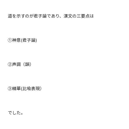
道を示すのが君子論であり、漢文の三要点は
①神意(君子論)
②声調（韻）
③精華(比喩表現）
でした。