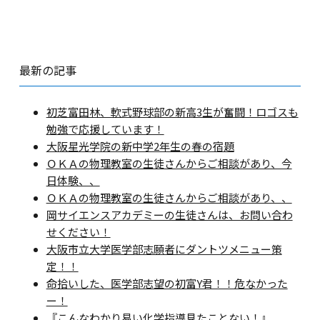
最新の記事
初芝富田林、軟式野球部の新高3生が奮闘！ロゴスも
勉強で応援しています！
大阪星光学院の新中学2年生の春の宿題
ＯＫＡの物理教室の生徒さんからご相談があり、今
日体験、、
ＯＫＡの物理教室の生徒さんからご相談があり、、
岡サイエンスアカデミーの生徒さんは、お問い合わ
せください！
大阪市立大学医学部志願者にダントツメニュー策
定！！
命拾いした、医学部志望の初富Y君！！危なかった
ー！
『こんなわかり易い化学指導見たことない！』