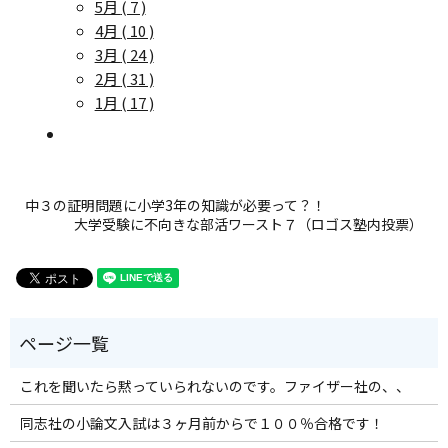
5月
( 7 )
4月
( 10 )
3月
( 24 )
2月
( 31 )
1月
( 17 )
中３の証明問題に小学3年の知識が必要って？！
大学受験に不向きな部活ワースト７（ロゴス塾内投票）
これを聞いたら黙っていられないのです。ファイザー社の、、
同志社の小論文入試は３ヶ月前からで１００％合格です！