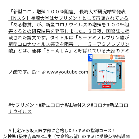
「新型コロナ増殖１００％阻害」 長崎大が研究結果発表
【Nスタ】
長崎大学はサプリメントとして市販されている
「ある物質」が、新型コロナウイルスの増殖を１００％阻
害するとの研究結果を発表しました。８日夜、国際誌に掲
載された論文です。タイトルは「５－アミノレブリン酸が
新型コロナウイルス感染を阻害」。「５－アミノレブリン
酸」とは、通称「５－ＡＬＡ」と呼ばれている天然のアミ
ノ酸です。長…
www.youtube.com
#サプリメント
#新型コロナ
#ALA
#Nスタ
#コロナ
#新型コロ
ナウイルス
Ａ判定から阪大医学部に合格したいキミの指導コース！
英検準1級住吉高校3年生（立命館志望）のキミに受験英語指導開