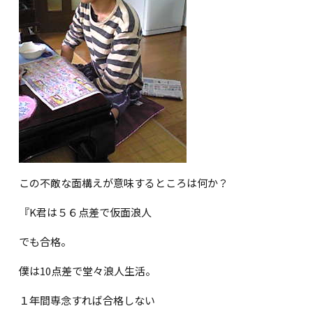
この不敵な面構えが意味するところは何か？
『
K
君は５６点差で仮面浪人
でも合格。
僕は10点差で堂々浪人生活。
１年間専念すれば合格しない