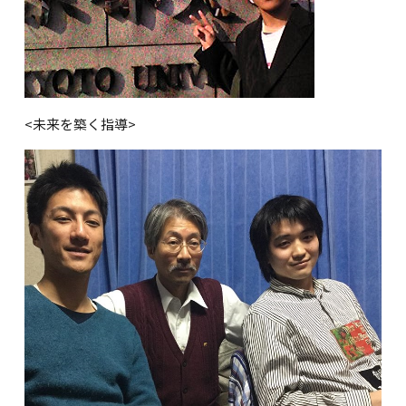
<
未来を築く指導
>