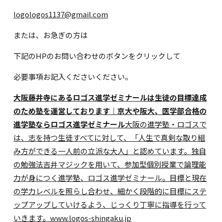
logologos1137@gmail.com
または、お急ぎの方は
下記のHPのお問い合わせのボタンをクリックして
必要事項お記入くださいください。
大阪藤井寺にあるロゴス進学ゼミナールは生徒の目標達成
のため塾を運営しております｜京大や阪大、医学部合格の
進学塾ならロゴス進学ゼミナール
大阪の進学塾・ロゴスで
は、志を持つ生徒すべてに対して、「人生で真剣な取り組
み方ができる一人前の立派な大人」と認めています。独自
の勉強法吉井マジックを用いて、参加型個別授業で論理能
力が身につく進学塾、ロゴス進学ゼミナール。目標と現在
の学力レベルを照らし合わせ、細かく段階的に目標にステ
ップアップしていけるよう、じっくり丁寧に指導を行って
いきます。www.logos-shingaku.jp