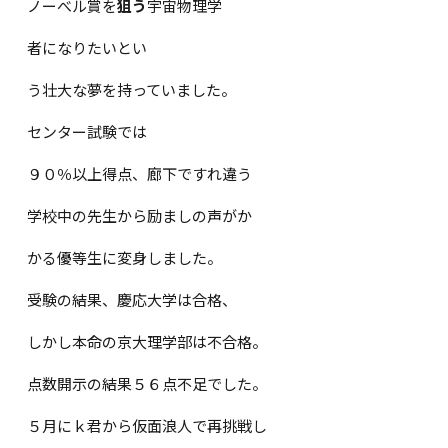
ノーべル賞を
狙う
宇宙物理学
者になりたいとい
う壮大な夢を持っていました。
センター試験では
９０％以上得点、廊下ですれ違う
学校中の先生から励ましの声がか
かる優等生に変身しました。
受験の結果、慶応大学は合格、
しかし本命の京大理学部は不合格。
点数開示の結果５６点不足でした。
５月にｋ君から仮面浪人で再挑戦し