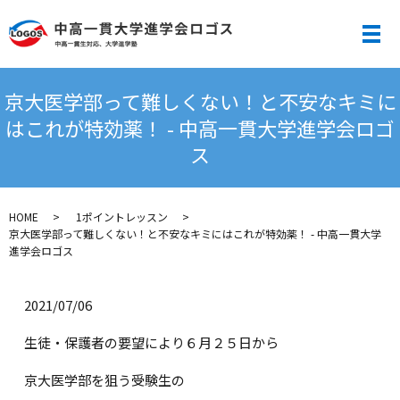
メ
京大医学部って難しくない！と不安なキミに
はこれが特効薬！ - 中高一貫大学進学会ロゴ
ス
HOME
1ポイントレッスン
京大医学部って難しくない！と不安なキミにはこれが特効薬！ - 中高一貫大学
進学会ロゴス
2021/07/06
生徒・保護者の要望により６月２５日から
京大医学部を狙う受験生の