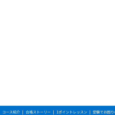
コース紹介
合格ストーリー
1ポイントレッスン
受験でお困り