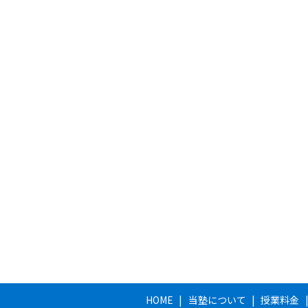
HOME
当塾について
授業料金