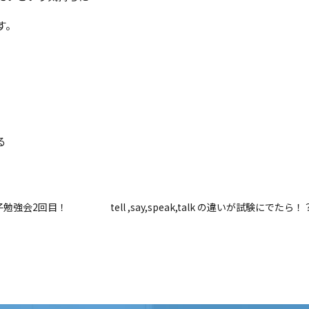
す。
る
子勉強会2回目！
tell ,say,speak,talk の違いが試験にでたら！