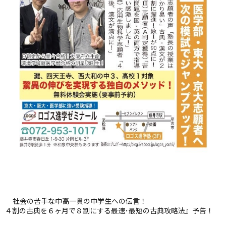
社会の苦手な中高一貫の中学生への伝言！
４割の古典を６ヶ月で８割にする最速･最短の古典攻略法』予告！