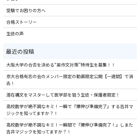
受験でお困りの方へ
合格ストーリー
生徒の声
大阪大学の合否を決める“英作文対策”特待生を募集！！
京大合格有志の会のメンバー限定の動画限定公開【一週間】で消
去！
潜在構文をマスターして医学部を狙う生徒・保護者限定！
高校数学が絶不調なキミ！一瞬で『爆伸び準備完了』する吉井マ
ジックを知ってますか？！
高校数学が絶不調なキミ！一瞬間で『爆伸び準備完了！』しまた
吉井マジックを知ってますか？！