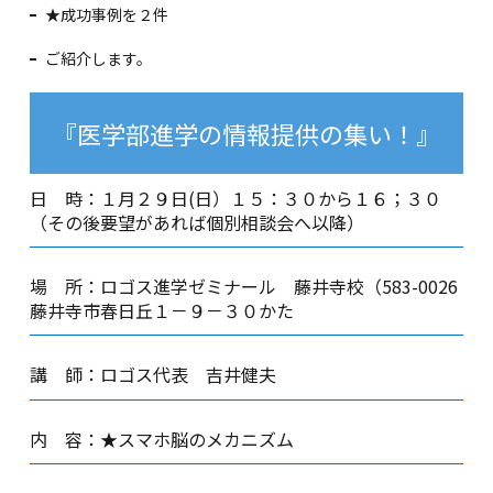
★成功事例を２件
ご紹介します。
『医学部進学の情報提供の集い！』
日 時：１月２９日(日）１５：３０から１６；３０
（その後要望があれば個別相談会へ以降）
場 所：ロゴス進学ゼミナール 藤井寺校（583-0026
藤井寺市春日丘１－９－３０かた
講 師：ロゴス代表 吉井健夫
内 容：★スマホ脳のメカニズム