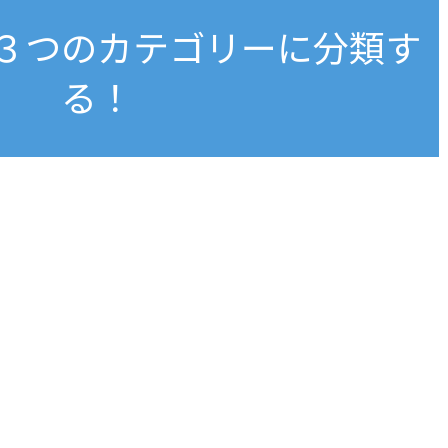
３つのカテゴリーに分類す
る！
』