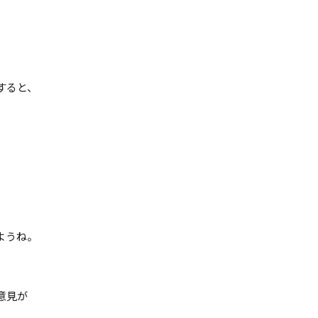
すると、
ようね。
意見が