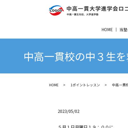
HOME
当塾
中高一貫校の中３生を
HOME
1ポイントレッスン
中高一貫
2023/05/02
５月１日月曜日１９：００に、