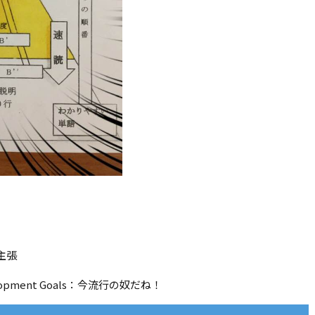
主張
velopment Goals：今流行の奴だね！