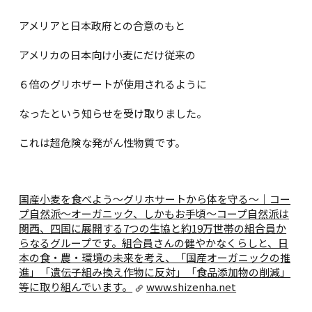
アメリアと日本政府との合意のもと
アメリカの日本向け小麦にだけ従来の
６倍のグリホザートが使用されるように
なったという知らせを受け取りました。
これは超危険な発がん性物質です。
国産小麦を食べよう～グリホサートから体を守る～｜コー
プ自然派～オーガニック、しかもお手頃～
コープ自然派は
関西、四国に展開する7つの生協と約19万世帯の組合員か
らなるグループです。組合員さんの健やかなくらしと、日
本の食・農・環境の未来を考え、「国産オーガニックの推
進」「遺伝子組み換え作物に反対」「食品添加物の削減」
等に取り組んでいます。
www.shizenha.net