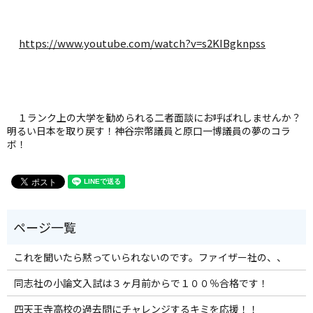
https://www.youtube.com/watch?v=s2KIBgknpss
１ランク上の大学を勧められる二者面談にお呼ばれしませんか？
明るい日本を取り戻す！神谷宗幣議員と原口一博議員の夢のコラ
ボ！
これを聞いたら黙っていられないのです。ファイザー社の、、
同志社の小論文入試は３ヶ月前からで１００％合格です！
四天王寺高校の過去問にチャレンジするキミを応援！！