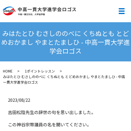
メ
みはたとひ むさしののべに くちぬとも とど
めおかまし やまとたましひ - 中高一貫大学進
学会ロゴス
HOME
1ポイントレッスン
みはたとひ むさしののべに くちぬとも とどめおかまし やまとたましひ - 中高
一貫大学進学会ロゴス
2023/08/22
吉田松陰先生の辞世の句を思い出しました。
この神谷宗幣議員の名を聞いてください。