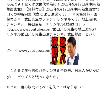
必見です！全ては次世代の為に！ 2023年9月17日兵庫県 阪
急西宮北口【資料付き】
2023年9月17日兵庫県 阪急西宮北
口での神谷宗幣 代表に よる演説です。 ※関係資料・画
像付き※ 武田先生のファンチャンネルです。地上波NG
チャンネル 毎日更新！チャンネル登録はコチラ
https://www.youtube.com/武田邦彦先生の地上波NGチ
ャンネル武田邦彦先生出演チャンネル武田邦彦 ヒバリ
ク…
www.youtube.com
１５８７年秀吉のバテレン禁止令以来、日本人がいかに
グローバリズムと戦ってきたか。
たった一度の敗北ですべてを失ってはならない！