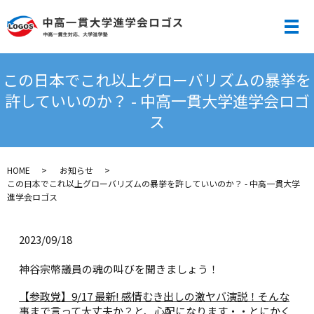
メ
この日本でこれ以上グローバリズムの暴挙を
許していいのか？ - 中高一貫大学進学会ロゴ
ス
HOME
お知らせ
この日本でこれ以上グローバリズムの暴挙を許していいのか？ - 中高一貫大学
進学会ロゴス
2023/09/18
神谷宗幣議員の魂の叫びを聞きましょう！
【参政党】9/17 最新! 感情むき出しの激ヤバ演説！そんな
事まで言って大丈夫か？と、心配になります・・とにかく