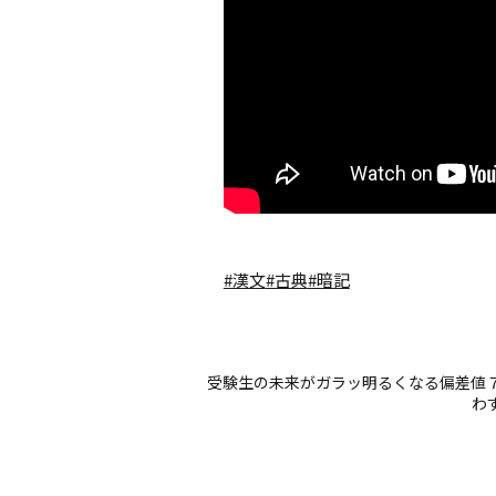
#漢文
#古典
#暗記
受験生の未来がガラッ明るくなる偏差値７
わ