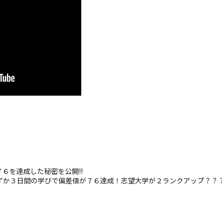
６を達成した秘密を公開!!
ずか３日間の学びで偏差値が７６達成！志望大学が２ランクアップ？？